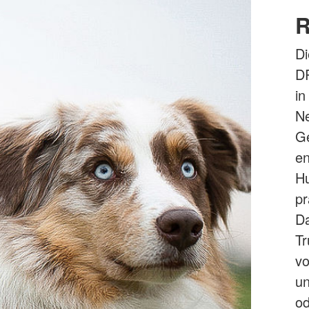
R
Di
DR
in
Ne
Ge
e
Hu
p
Da
T
vo
un
od