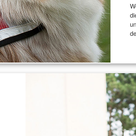
We
di
un
de