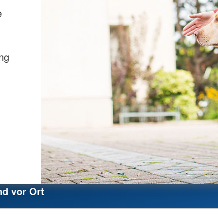
e
ung
nd vor Ort