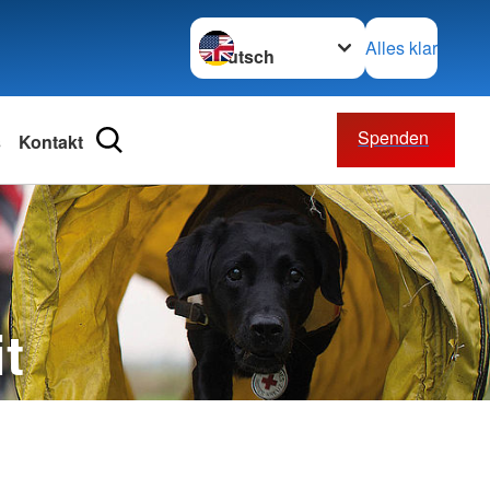
Sprache wechseln zu
Alles klar
Spenden
s
Kontakt
ätsdienst
ften
ienst
t