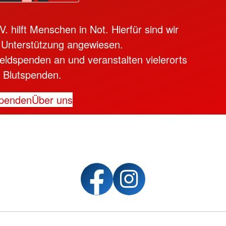
 hilft Menschen in Not. Hierfür sind wir
 Unterstützung angewiesen.
ldspenden an und veranstalten vielerorts
Blutspenden.
penden
Über uns