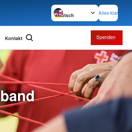
Sprache wechseln zu
Alles klar
Spenden
s
Kontakt
ätsdienst
ften
ienst
rband