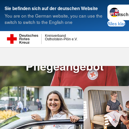
Sprache w
Sie befinden sich auf der deutschen Website
You are on the German website, you can use the
Suche
switch to switch to the English one
Alles klar
Kreisverband
Ostholstein-Plön e.V.
Ambulante Pf
Unser ambulantes
Pflegeangebot