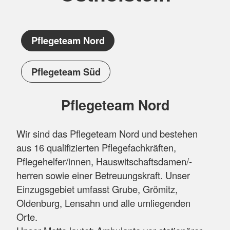
Roten Kreuzes sorgen dafür, dass diese
Lebensqualität zu Hause, in vertrauter
Pflegeteam Nord
Umgebung stattfinden kann.
Ein Schwerpunkt unserer Tätigkeit liegt im
Pflegeteam Süd
Bereich der Pflege nach dem
Pflegeversicherungsgesetz (SGB XI). Nach
Pflegeteam Nord
einem ausführlichen Beratungs-, und
Aufnahmegespräch wird von uns ein
Kostenvoranschlag über die vereinbarten
Wir sind das Pflegeteam Nord und bestehen
Leistungen erstellt, die im Rahmen des
aus 16 qualifizierten Pflegefachkräften,
Pflegegrades durch die Pflegekasse
Pflegehelfer/innen, Hauswitschaftsdamen/-
übernommen werden. Ergänzend dazu bieten
herren sowie einer Betreuungskraft. Unser
wir Leistungen an, die von den gesetzlichen
Einzugsgebiet umfasst Grube, Grömitz,
Kostenträgern nicht finanziert werden, aber für
Oldenburg, Lensahn und alle umliegenden
die Versorgung zu Hause sinnvoll und hilfreich
Orte.
sein können.