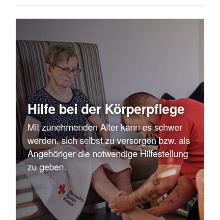
berücksichtigen.
Wir bieten Hilfen bei:
Private Hauswirtschaft
Wäsche (z.B. waschen, trocknen, bügeln,
zusammenlegen)
Hilfe bei der Körperpflege
Wohnungsarbeiten (z.B. spülen, Staub
saugen, Fenster putzen, Müll und Altglas
Mit zunehmenden Alter kann es schwer
entsorgen)
werden, sich selbst zu versorgen bzw. als
Einkauf (z.B. Abholen von bestellten
Angehöriger die notwendige Hilfestellung
Waren, Einkauf nach Liste)
zu geben.
Kochen oder Essen bereitstellen
Gartenarbeitt (z.B. Rasen mähen,
Pflanzenpflegen)