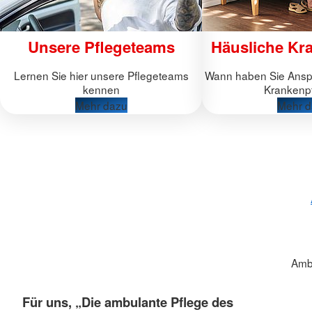
Unsere Pflegeteams
Häusliche Kr
Lernen Sie hier unsere Pflegeteams
Wann haben Sie Anspr
kennen
Krankenp
Mehr dazu
Mehr d
Amb
Für uns, „Die ambulante Pflege des