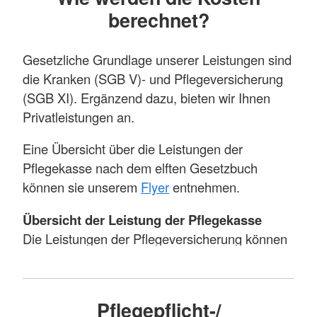
Behandlungspflege
(medizinische
berechnet?
Maßnahmen)
Grundpflege
(pflegerische Maßnahmen)
Gesetzliche Grundlage unserer Leistungen sind
Hauswirtschaftliche Versorgung
die Kranken (SGB V)- und Pflegeversicherung
(SGB XI). Ergänzend dazu, bieten wir Ihnen
Anspruch auf Grundpflege und
Privatleistungen an.
hauswirtschaftliche Versorgung besteht nur,
wenn die Satzung der Krankenkasse dies
Eine Übersicht über die Leistungen der
vorsieht und der Versicherte keine Leistungen
Pflegekasse nach dem elften Gesetzbuch
nach dem Pflegeversicherungsgesetz bezieht.
können sie unserem
Flyer
entnehmen.
Medizinische Behandlungspflege ist dann
Übersicht der Leistung der Pflegekasse
verordnungs- und genehmigungsfähig, wenn sie
Die Leistungen der Pflegeversicherung können
zur Absicherung des ärztlichen
durch den Pflegedienst in Form von Sach- oder
Behandlungszieles unumgänglich ist. Sie kann
Kombinationsleistungen erbracht werden. Die
über einen Zeitraum von 14 Tagen in der
Höhe der Sachleistungen variieren je nach
Erstverordnung und anschließend auch als
Pflegepflicht-/
Pflegegrad.