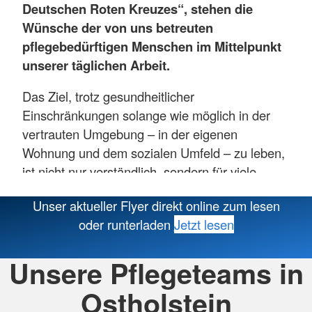
Deutschen Roten Kreuzes“, stehen die
Wünsche der von uns betreuten
pflegebedürftigen Menschen im Mittelpunkt
unserer täglichen Arbeit.
Das Ziel, trotz gesundheitlicher
Einschränkungen solange wie möglich in der
vertrauten Umgebung – in der eigenen
Wohnung und dem sozialen Umfeld – zu leben,
ist nicht nur verständlich, sondern für viele
Menschen auch ein Ausdruck von
Unser aktueller Flyer direkt online zum lesen
Lebensqualität.
oder runterladen
Jetzt lesen
Auf der Basis des Vertrauens kann
Vorhandenes besser bewahrt und Neues
Unsere Pflegeteams in
leichter entdeckt werden.
Ostholstein
Die ambulanten Pflegedienste des Deutschen