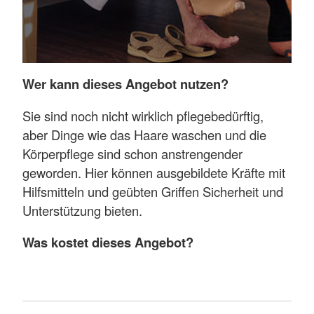
Haustierversorgung
weitere Hilfen werden individuell gestaltet.
Für wen ist dieses Angebot?
Wer kann dieses Angebot nutzen?
Dieses Angebot richtet sich an alte, kranke oder
Menschen mit Behinderung.
Sie sind noch nicht wirklich pflegebedürftig,
aber Dinge wie das Haare waschen und die
Was kostet die Hauswirtschaftliche Hilfe?
Körperpflege sind schon anstrengender
Konkrete Informationen zu Leistungen und
geworden. Hier können ausgebildete Kräfte mit
Kosten erhalten Sie bei unseren
Hilfsmitteln und geübten Griffen Sicherheit und
Pflegeteams. Gerne beraten wir Sie vor Ort
Unterstützung bieten.
anhand Ihrer individuellen Situation. In diesem
Zusammenhang kann man Sie auch über
Was kostet dieses Angebot?
Möglichkeiten der Kostenübernahme (z. B.
durch Sozialamt, Krankenkasse oder
Da diese Dienstleistung abhängig von Ihrer
Pflegeversicherung) informieren.
persönlichen Situation von Mitarbeitern unserer
Pflegeteams ausgeübt wird, sind die Kosten