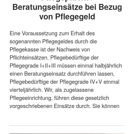
Dauerverordnung ausgestellt werden.
Beratungseinsätze bei Bezug
Behandlungspflege erfordert einen hohen
Die erforderliche Pflege und Betreuung sowie
von Pflegegeld
medizinischen und/oder pflegerischen
die Hilfen bei der Haushaltsführung werden von
Sachverstand.
der Pflegeversicherung nur bezuschusst.
Eine Voraussetzung zum Erhalt des
(„Teilkaskoversicherung“), auch deshalb sind in
Dazu zählen Beispielsweise:
sogenannten Pflegegeldes durch die
der Regel weiterhin Hilfen durch Angehörige
Pflegekasse ist der Nachweis von
oder andere ehrenamtliche Pflegepersonen
Blutzuckermessung
Pflichteinsätzen. Pflegebedürftige der
nötig. Es können alternativ auch weitere
Pflegegrade I+II+III müssen einmal halbjährlich
Injektionen
Leistungen privat finanziert werden.
einen Beratungseinsatz durchführen lassen,
Anlegen und wechseln von
Pflegebedürftige der Pflegegrade IV+V einmal
Für mehr Informationen und eine individuelle
Wundverbänden
vierteljährlich. Wir, als zugelassene
Beratung wenden Sie sich bitte an eines
Pflegeeinrichtung, führen diese gesetzlich
An- und Ausziehen von
unserer Pflegeteams.
vorgeschriebenen Einsätze durch. Sie können
Kompressionsstrümpfen
Mehr anzeigen
jederzeit einen Termin mit einem der
Anleitung zur Behandlungspflege
Pflegedienste des Deutschen Roten Kreuzes
(Beratung und Kontrolle des Kunden und
vereinbaren.
der Angehörigen)