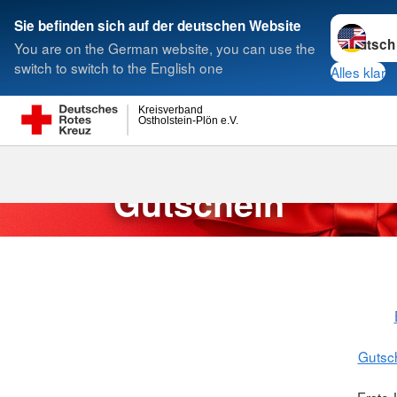
Sprache w
Sie befinden sich auf der deutschen Website
You are on the German website, you can use the
Suche
switch to switch to the English one
Alles klar
Kreisverband
Ostholstein-Plön e.V.
Erste-Hilfe G
Erste-Hilfe
Gutschein
Gutsc