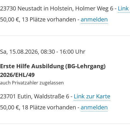
Wundversorgung
23730
Neustadt in Holstein
,
Holmer Weg 6
-
Link
Umgang mit Knochenbrüchen
50,00 €
,
13 Plätze vorhanden
-
anmelden
Verbrennungen
Wiederbelebung
zahlreiche praktische Übungsmöglichkeiten
Sa
,
15.08.2026
,
08:30 - 16:00 Uhr
Einen Erste-Hilfe-Kurs benöt
Erste Hilfe Ausbildung (BG-Lehrgang)
2026/EHL/49
den Erwerb aller Führerscheinklassen
auch Privatzahler zugelassen
die Tätigkeit als betrieblicher Ersthelfer
23701
Eutin
,
Waldstraße 6
-
Link zur Karte
den Erwerb des Lehr-, Trainer-, Gruppen- 
50,00 €
,
18 Plätze vorhanden
-
anmelden
Unser Kursangebot richtet sich natürlich auch a
wollen. Die aktuelle Kursgebühr für Selbstzahl