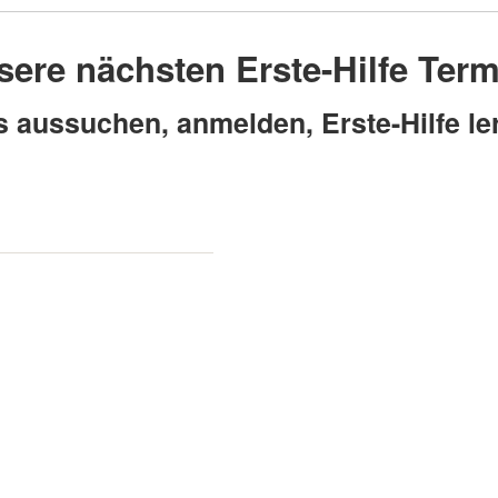
ere nächsten Erste-Hilfe Ter
rrichtseinheiten á 45 Minuten)
s aussuchen, anmelden, Erste-Hilfe le
te
rage