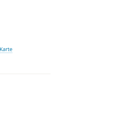
lung auf Rechnung ist möglich. Bitte bringen Sie
 Karte