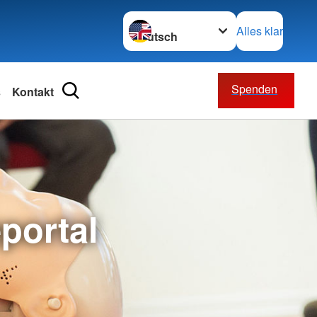
Sprache wechseln zu
Alles klar
Spenden
s
Kontakt
ätsdienst
ften
ienst
portal