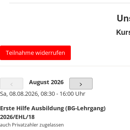
Erste Hilfe Kurse
Privat
und
BG
Erste Hilfe am Kind
Uns
Erste Hilfe Kurse für Feuerwehren (16 Unte
Kur
Erste Hilfe Kurse für ukrainische Geflüchte
Refresh Kurse für Pflegepersonal
Teilnahme widerrufen
Aus und Weiterbildung Schulsanitäter
Weitere Kurse auf Kundenwunsch und Anf
August 2026
<
>
Einige Themenbereiche
Sa
,
08.08.2026
,
08:30 - 16:00 Uhr
Notruf
Erste Hilfe Ausbildung (BG-Lehrgang)
2026/EHL/18
Absichern von Unfallstellen/Eigenschutz
auch Privatzahler zugelassen