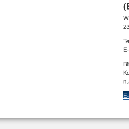
(
Wa
23
Te
E-
Bi
Ko
nu
E-