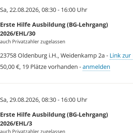
Sa
,
22.08.2026
,
08:30 - 16:00 Uhr
Dauer: 1 Tag - 9 Unterrichtseinheiten
Erste Hilfe Ausbildung (BG-Lehrgang)
Eine Barzahlung gegen Quittung sowie eine Zah
2026/EHL/30
auch Privatzahler zugelassen
Die AGBs finden Sie
hier
.
23758
Oldenburg i.H.
,
Weidenkamp 2a
-
Link zur
Mehr anzeigen
50,00 €
,
19 Plätze vorhanden
-
anmelden
Sa
,
29.08.2026
,
08:30 - 16:00 Uhr
Erste Hilfe Ausbildung (BG-Lehrgang)
2026/EHL/3
auch Privatzahler zugelassen