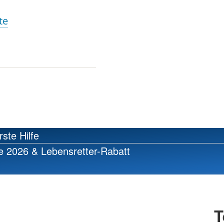
te
rste Hilfe
e 2026 & Lebensretter-Rabatt
T