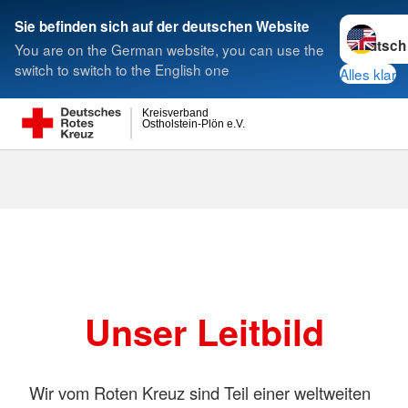
Sprache w
Sie befinden sich auf der deutschen Website
You are on the German website, you can use the
Suche
switch to switch to the English one
Alles klar
Kreisverband
Ostholstein-Plön e.V.
Unser Leitbild
Wir vom Roten Kreuz sind Teil einer weltweiten