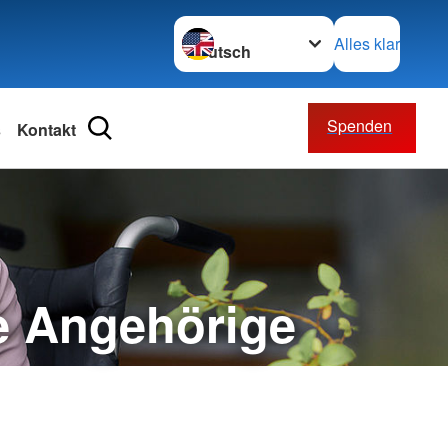
Sprache wechseln zu
Alles klar
Spenden
s
Kontakt
ätsdienst
ften
ienst
de Angehörige