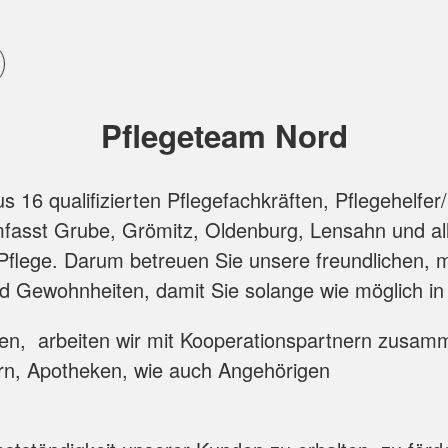
chiedenen Krankheitsbildern wie z.B. Demenz, Par
osozialen, medizinischen, institutionellen und re
egende Angehörige
Pflegeteam Nord
 kostenfrei, da die Kosten von den Pflegekassen
 16 qualifizierten Pflegefachkräften, Pflegehelfe
vor Ort.
mfasst Grube, Grömitz, Oldenburg, Lensahn und al
 Pflege. Darum betreuen Sie unsere freundlichen, 
nd Gewohnheiten, damit Sie solange wie möglich i
u diesen Themen, die Sie kostenlos beim Herausge
sten, arbeiten wir mit Kooperationspartnern zus
rn, Apotheken, wie auch Angehörigen
r für die Ambulante Betreuung demenzkranker ält
ndheit