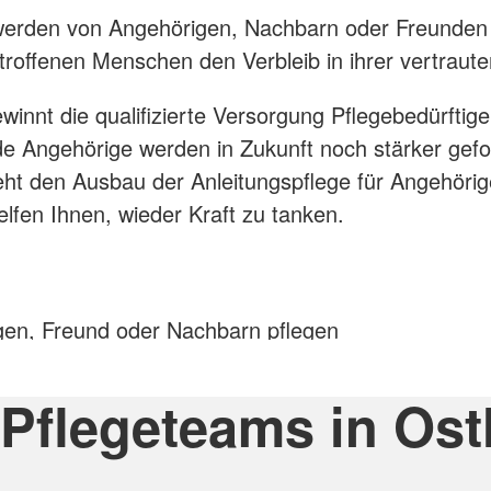
 werden von Angehörigen, Nachbarn oder Freunden 
etroffenen Menschen den Verbleib in ihrer vertrau
nnt die qualifizierte Versorgung Pflegebedürftig
Angehörige werden in Zukunft noch stärker geford
ht den Ausbau der Anleitungspflege für Angehöri
lfen Ihnen, wieder Kraft zu tanken.
gen, Freund oder Nachbarn pflegen
n auch Kurzzeitpflege sowie weitere Betreuungs- un
Pflegeteams in Ost
 oder behinderter Menschen befähigen