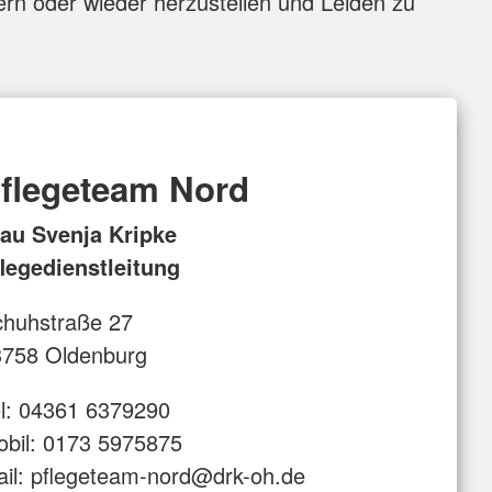
ern oder wieder herzustellen und Leiden zu
flegeteam Nord
rau Svenja Kripke
legedienstleitung
chuhstraße 27
3758 Oldenburg
durch interne und externe Fortbildungen
l: 04361 6379290
bil: 0173 5975875
hnen und beraten Sie in allen anstehenden
il: pflegeteam-nord@drk-oh.de