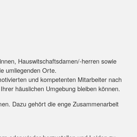
kinson, Apoplexie
chtlichen Themen
 übernommen werden. Die Kosten weiterer
r/innen, Hauswitschaftsdamen/-herren sowie
le umliegenden Orte.
motivierten und kompetenten Mitarbeiter nach
n Ihrer häuslichen Umgebung bleiben können.
ber bestellen können:
ammen. Dazu gehört die enge Zusammenarbeit
erer Menschen"