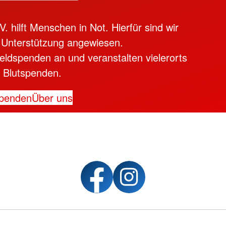
 hilft Menschen in Not. Hierfür sind wir
 Unterstützung angewiesen.
ldspenden an und veranstalten vielerorts
Blutspenden.
penden
Über uns