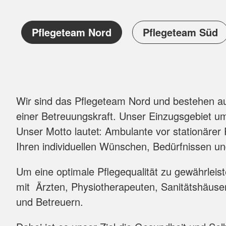
Seminare für pflegende Angehörige zu vers
Pflegeteam Nord
Pflegeteam Süd
Seminare für pflegende Angehörige zu psych
Informations- und Beratungsstellen für pfl
Was kosten diese Angebote?
Diese Angebote sind für pflegende Angehörige
Wir sind das Pflegeteam Nord und bestehen aus
Angebote erfahren Sie bei Ihrem Roten Kreuz 
einer Betreuungskraft. Unser Einzugsgebiet u
Unser Motto lautet: Ambulante vor stationärer
Wo kann ich mehr erfahren?
Ihren individuellen Wünschen, Bedürfnissen u
Wir empfehlen beispielhaft zwei Broschüren z
Um eine optimale Pflegequalität zu gewährlei
mit Ärzten, Physiotherapeuten, Sanitätshäuse
"Wenn das Gedächtnis nachlässt - Ratgebe
und Betreuern.
Herausgeber: -Bundesministerium für Gesu