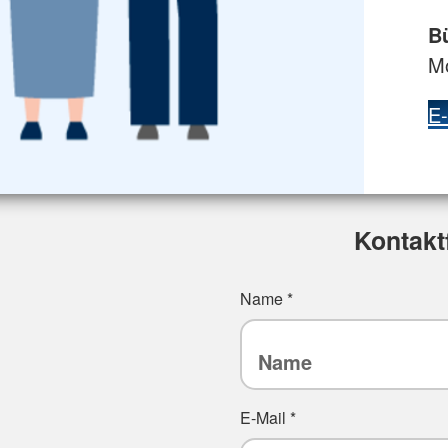
nischer Absprache) auch Sprechstunden in unserem
Bü
Mo
E-
Kontakt
Name
*
E-Mail
*