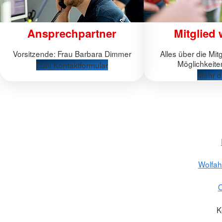
Ansprechpartner
Mitglied
Vorsitzende: Frau Barbara Dimmer
Alles über die Mit
Möglichkeite
Zum Kontaktformular
Mehr d
Wolfahr
O
K