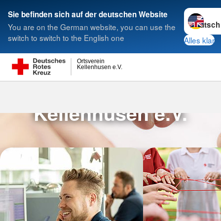
Sprache w
Sie befinden sich auf der deutschen Website
You are on the German website, you can use the
Suche
switch to switch to the English one
Alles klar
Ortsverein
Kellenhusen e.V.
DRK Ortsverein
Kellenhusen e.V.