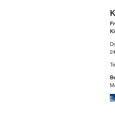
K
Fr
Ki
Do
24
Te
B
Mo
E-