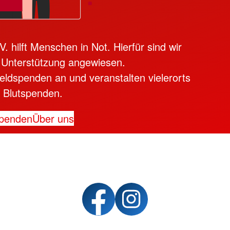
 hilft Menschen in Not. Hierfür sind wir
 Unterstützung angewiesen.
ldspenden an und veranstalten vielerorts
Blutspenden.
penden
Über uns