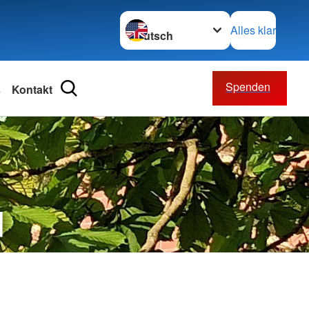
Sprache wechseln zu
Alles klar
Spenden
s
Kontakt
ätsdienst
ften
ienst
d